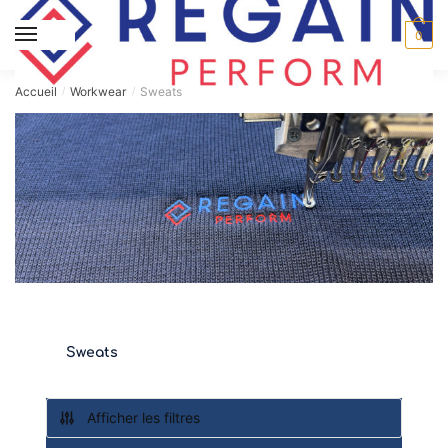
MENU
0
Accueil
Workwear
Sweats
/
/
Sweats
Afficher les filtres