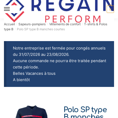
MENU
0
Accueil
Sapeurs-pompiers
Vêtements de confort
T-shirts & Polos
/
/
/
type B
Polo SP type B manches courtes
/
Notre entreprise est fermée pour congés annuels
du 31/07/2026 au 23/08/2026.
Aucune commande ne pourra être traitée pendant
cette période.
Belles Vacances à tous
A bientôt
Polo SP type
B manches