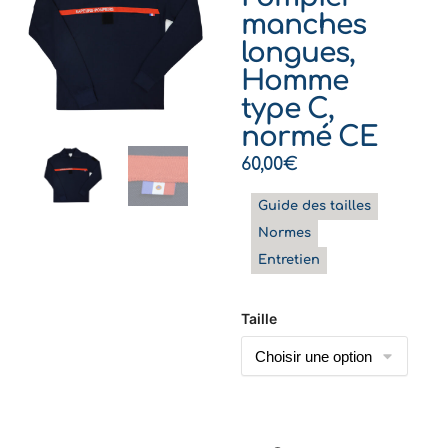
manches
longues,
Homme
type C,
normé CE
60,00
€
Guide des tailles
Normes
Entretien
Taille